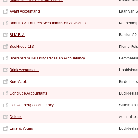
Avant Accountants
Laan van S
Bannink & Partners Accountants en Adviseurs
Kennemerp
BLM B.V.
Bastion 50
Boekhoud 113
Kleine Pels
Boerenstam Belastingadvies en Accountancy
Eemmeerla
Brink Accountants
Hoofdstraa
Buro Adok
Bij de Leij
Conclude Accountants
Euclidesla
Couwenberg accountancy
Willem Kalf
Deloitte
Admiralitei
Ernst & Young
Euclidesla