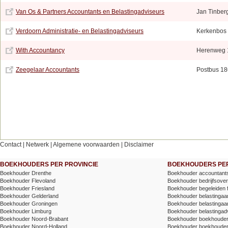
Van Os & Partners Accountants en Belastingadviseurs
Jan Tinber
Verdoorn Administratie- en Belastingadviseurs
Kerkenbos
With Accountancy
Herenweg 
Zeegelaar Accountants
Postbus 18
Contact
|
Netwerk
|
Algemene voorwaarden
|
Disclaimer
BOEKHOUDERS PER PROVINCIE
BOEKHOUDERS PER
Boekhouder Drenthe
Boekhouder accountants
Boekhouder Flevoland
Boekhouder bedrijfsove
Boekhouder Friesland
Boekhouder begeleiden 
Boekhouder Gelderland
Boekhouder belastingaang
Boekhouder Groningen
Boekhouder belastingaang
Boekhouder Limburg
Boekhouder belastingad
Boekhouder Noord-Brabant
Boekhouder boekhoude
Boekhouder Noord-Holland
Boekhouder boekhoude