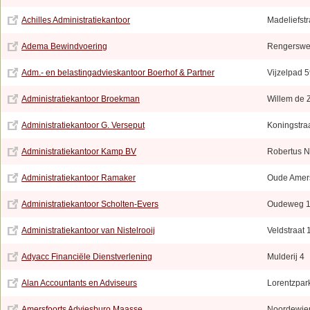
Achilles Administratiekantoor
Madeliefstr
Adema Bewindvoering
Rengerswe
Adm.- en belastingadvieskantoor Boerhof & Partner
Vijzelpad 
Administratiekantoor Broekman
Willem de 
Administratiekantoor G. Verseput
Koningstra
Administratiekantoor Kamp BV
Robertus 
Administratiekantoor Ramaker
Oude Amer
Administratiekantoor Scholten-Evers
Oudeweg 
Administratiekantoor van Nistelrooij
Veldstraat 
Adyacc Financiële Dienstverlening
Mulderij 4
Alan Accountants en Adviseurs
Lorentzpar
Amersfoorts Adviesburo Maasse
Noordewie