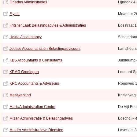
Finadus Administraties
Lijndonk 4 
Flynth
Meander 2
Frits ter Laak Belastingadvies & Administraties
Bosstraat 
Heida Accountancy
Schoterla
Joosse Accountants en Belastingadviseurs
Lantsheers
KBS Accountants & Consultants
Jubileumpl
KPMG Groningen
Leonard Sp
KRC Accountants & Adviseurs
Rondweg 
Maatwerk.nd
Kosterweg 
Maric Administration Centre
De Vijf Bo
Mizan Administratie & Belastingadvies
Boschdijk 
Mulder Administratieve Diensten
Lavendel 8