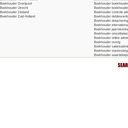
Boekhouder Overijssel
Boekhouder boekhouder v
Boekhouder Utrecht
Boekhouder boekhouder
Boekhouder Zeeland
Boekhouder controle adm
Boekhouder Zuid-Holland
Boekhouder debiteuren
Boekhouder detachering/t
Boekhouder internationa
Boekhouder jaarrekenin
Boekhouder omzetbelas
Boekhouder online admin
Boekhouder overig
Boekhouder salarisadmin
Boekhouder startersbege
Boekhouder waardebepa