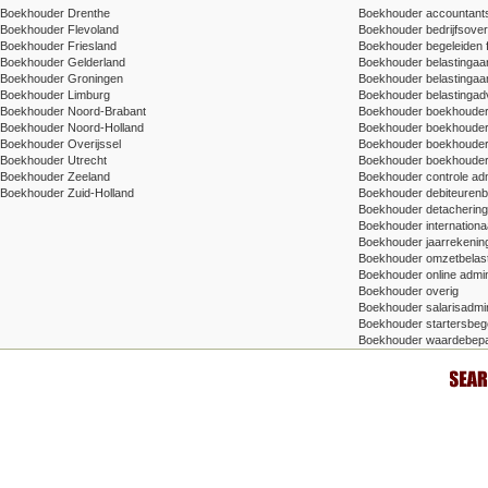
Boekhouder Drenthe
Boekhouder accountants
Boekhouder Flevoland
Boekhouder bedrijfsove
Boekhouder Friesland
Boekhouder begeleiden 
Boekhouder Gelderland
Boekhouder belastingaang
Boekhouder Groningen
Boekhouder belastingaang
Boekhouder Limburg
Boekhouder belastingad
Boekhouder Noord-Brabant
Boekhouder boekhoude
Boekhouder Noord-Holland
Boekhouder boekhoude
Boekhouder Overijssel
Boekhouder boekhouder v
Boekhouder Utrecht
Boekhouder boekhouder
Boekhouder Zeeland
Boekhouder controle adm
Boekhouder Zuid-Holland
Boekhouder debiteuren
Boekhouder detachering/t
Boekhouder internationa
Boekhouder jaarrekenin
Boekhouder omzetbelas
Boekhouder online admin
Boekhouder overig
Boekhouder salarisadmin
Boekhouder startersbege
Boekhouder waardebepa