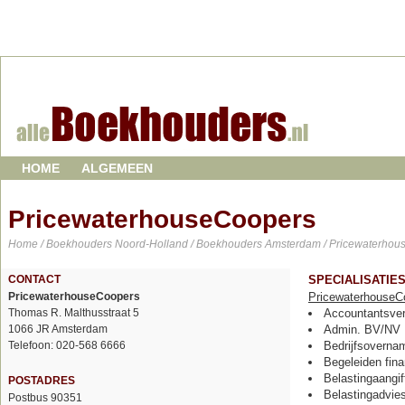
HOME
ALGEMEEN
PricewaterhouseCoopers
Home
/
Boekhouders Noord-Holland
/
Boekhouders Amsterdam
/ Pricewaterhou
CONTACT
SPECIALISATIE
PricewaterhouseCoopers
PricewaterhouseC
Thomas R. Malthusstraat 5
Accountantsver
1066 JR Amsterdam
Admin. BV/NV
Telefoon: 020-568 6666
Bedrijfsoverna
Begeleiden fina
Belastingaangift
POSTADRES
Belastingadvie
Postbus 90351