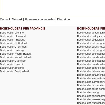
Contact
|
Netwerk
|
Algemene voorwaarden
|
Disclaimer
BOEKHOUDERS PER PROVINCIE
BOEKHOUDERS PER
Boekhouder Drenthe
Boekhouder accountants
Boekhouder Flevoland
Boekhouder bedrijfsove
Boekhouder Friesland
Boekhouder begeleiden 
Boekhouder Gelderland
Boekhouder belastingaang
Boekhouder Groningen
Boekhouder belastingaang
Boekhouder Limburg
Boekhouder belastingad
Boekhouder Noord-Brabant
Boekhouder boekhoude
Boekhouder Noord-Holland
Boekhouder boekhoude
Boekhouder Overijssel
Boekhouder boekhouder v
Boekhouder Utrecht
Boekhouder boekhouder
Boekhouder Zeeland
Boekhouder controle adm
Boekhouder Zuid-Holland
Boekhouder debiteuren
Boekhouder detachering/t
Boekhouder internationa
Boekhouder jaarrekenin
Boekhouder omzetbelas
Boekhouder online admin
Boekhouder overig
Boekhouder salarisadmin
Boekhouder startersbege
Boekhouder waardebepa