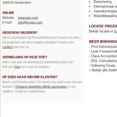
Detachering
1006 BJ Amsterdam
Internationaal 
Jaarrekening/j
ONLINE
Waardebepaling 
Website:
www.pwc.com
E-mail:
info@nl.pwc.com
LOCATIE PRIC
Bekijk locatie in
G
GEGEVENS WIJZIGEN?
Bent u werkzaam bij PricewaterhouseCoopers en wilt u
MEER BOEKHOU
de gegevens op deze pagina wijzigen? Neem dan
-
First Administrat
contact
met ons op.
-
Look Forward Adm
-
Claus Accountan
VERMELDING OP DEZE SITE?
-
DGL Consultanc
Wilt u ook een vermelding op alleBoekhouders.nl?
-
Valkering Groep
Klik dan
hier
om u aan te melden.
»
Bekijk alle boek
OP ZOEK NAAR NIEUWE KLANTEN?
Bent u zelf boekhouder? En bent u op zoek naar nieuwe
klanten?
Ontvang dagelijks offerte-aanvragen
in uw
mailbox. Gratis en vrijblijvend!