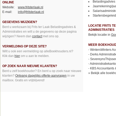
Belastingadvies
ONLINE
Jaarrekening/ja
Website:
www.fritsterlaak.nl
Salarisadministr
E-mail:
info@fritsterlaak.nl
Startersbegelei
GEGEVENS WIJZIGEN?
LOCATIE FRITS T
Bent u werkzaam bij Frits ter Laak Belastingadvies &
ADMINISTRATIES
Administraties en wilt u de gegevens op deze pagina
Bekijk locatie in
Go
wijzigen? Neem dan
contact
met ons op.
MEER BOEKHOUD
VERMELDING OP DEZE SITE?
-
WintersWinters Ac
Wilt u ook een vermelding op alleBoekhouders.nl?
-
Derks Administrat
Klik dan
hier
om u aan te melden.
-
SevereynsThijssen
-
Administratiekant
OP ZOEK NAAR NIEUWE KLANTEN?
-
KBS Accountants 
Bent u zelf boekhouder? En bent u op zoek naar nieuwe
»
Bekijk alle boekh
klanten?
Ontvang dagelijks offerte-aanvragen
in uw
mailbox. Gratis en vrijblijvend!