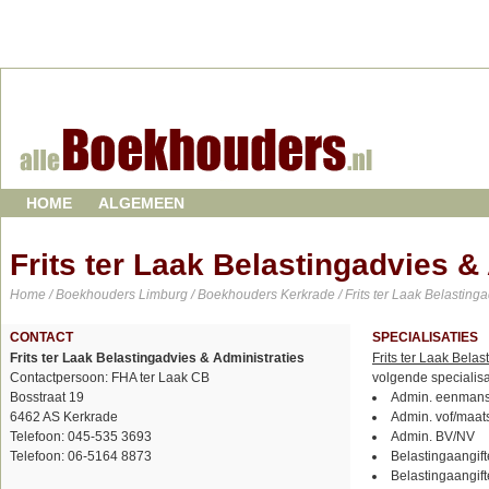
HOME
ALGEMEEN
Frits ter Laak Belastingadvies &
Home
/
Boekhouders Limburg
/
Boekhouders Kerkrade
/ Frits ter Laak Belasting
CONTACT
SPECIALISATIES
Frits ter Laak Belastingadvies & Administraties
Frits ter Laak Belas
Contactpersoon: FHA ter Laak CB
volgende specialisa
Bosstraat 19
Admin. eenmans
6462 AS Kerkrade
Admin. vof/maat
Telefoon: 045-535 3693
Admin. BV/NV
Telefoon: 06-5164 8873
Belastingaangifte
Belastingaangift