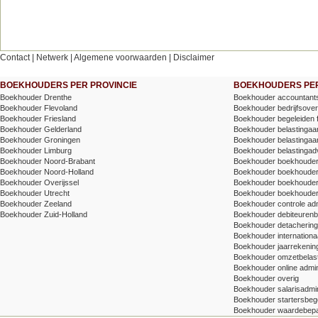
Contact
|
Netwerk
|
Algemene voorwaarden
|
Disclaimer
BOEKHOUDERS PER PROVINCIE
BOEKHOUDERS PER
Boekhouder Drenthe
Boekhouder accountants
Boekhouder Flevoland
Boekhouder bedrijfsove
Boekhouder Friesland
Boekhouder begeleiden 
Boekhouder Gelderland
Boekhouder belastingaang
Boekhouder Groningen
Boekhouder belastingaang
Boekhouder Limburg
Boekhouder belastingad
Boekhouder Noord-Brabant
Boekhouder boekhoude
Boekhouder Noord-Holland
Boekhouder boekhoude
Boekhouder Overijssel
Boekhouder boekhouder v
Boekhouder Utrecht
Boekhouder boekhouder
Boekhouder Zeeland
Boekhouder controle adm
Boekhouder Zuid-Holland
Boekhouder debiteuren
Boekhouder detachering/t
Boekhouder internationa
Boekhouder jaarrekenin
Boekhouder omzetbelas
Boekhouder online admin
Boekhouder overig
Boekhouder salarisadmin
Boekhouder startersbege
Boekhouder waardebepa