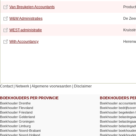
Van Breukelen Accountants
Produc
W&W Administraties
De Zee
WEST-administratie
Kruisst
With Accountancy
Herenw
Contact
|
Netwerk
|
Algemene voorwaarden
|
Disclaimer
BOEKHOUDERS PER PROVINCIE
BOEKHOUDERS PER
Boekhouder Drenthe
Boekhouder accountants
Boekhouder Flevoland
Boekhouder bedrijfsove
Boekhouder Friesland
Boekhouder begeleiden 
Boekhouder Gelderland
Boekhouder belastingaang
Boekhouder Groningen
Boekhouder belastingaang
Boekhouder Limburg
Boekhouder belastingad
Boekhouder Noord-Brabant
Boekhouder boekhoude
Boekhouder Noord-Holland
Boekhouder boekhoude