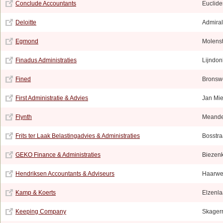
Conclude Accountants
Euclide
Deloitte
Admiral
Egmond
Molens
Finadus Administraties
Lijndon
Fined
Bronsw
First Administratie & Advies
Jan Mie
Flynth
Meande
Frits ter Laak Belastingadvies & Administraties
Bosstra
GEKO Finance & Administraties
Biezen
Hendriksen Accountants & Adviseurs
Haarwe
Kamp & Koerts
Elzenla
Keeping Company
Skagerr