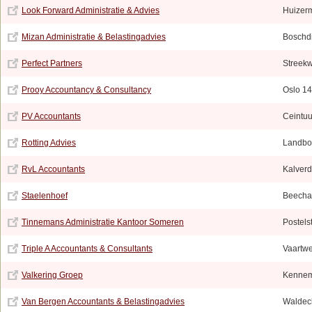
Look Forward Administratie & Advies
Huizer
Mizan Administratie & Belastingadvies
Boschdi
Perfect Partners
Streek
Prooy Accountancy & Consultancy
Oslo 14
PV Accountants
Ceintu
Rotting Advies
Landbo
RvL Accountants
Kalverd
Staelenhoef
Beecha
Tinnemans Administratie Kantoor Someren
Postels
Triple A Accountants & Consultants
Vaartw
Valkering Groep
Kennem
Van Bergen Accountants & Belastingadvies
Waldec