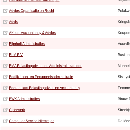
Advies Organisatie en Recht
Polakw
Advis
Kringsl
AKcent Accountancy & Advies
Keupens
Bijmholt Administraties
Vuurvli
BLM B.V.
Bastion
BMA Belastingadvies- en Administratiekantoor
Munnek
Bodijk Loon- en Personeelsadministratie
Sisleyst
Boerenstam Belastingadvies en Accountancy
Eemmee
BWK Administraties
Blauw-
Cijferwerk
Streekj
Computer Service Niemeijer
De Mee