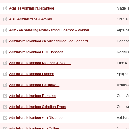
Achilles Administratiekantoor
Madelie
ADH Administratie & Advies
Oranje
Adm.- en belastingadvieskantoor Boerhof & Partner
Vijzelp
Administratiekantoor en Adviesbureau de Bongerd
Hogezo
Administratiekantoor H.M. Janssen
Rochus
Administratiekantoor Kroezen & Sieders
Elbe 6
Administratiekantoor Laanen
Splijtb
Administratiekantoor Pattipawaej
Venusk
Administratiekantoor Ramaker
Oude A
Administratiekantoor Scholten-Evers
Oudewe
Administratiekantoor van Nistelrooij
Veldstr
Administratiekantoor van Ooijen
Najaar