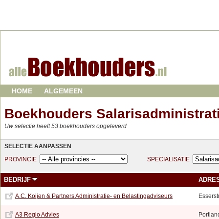
HOME
ALGEMEEN
Boekhouders Salarisadministrat
Uw selectie heeft 53 boekhouders opgeleverd
SELECTIE AANPASSEN
PROVINCIE
SPECIALISATIE
BEDRIJF
ADRE
A.C. Koijen & Partners Administratie- en Belastingadviseurs
Esserst
A3 Regio Advies
Portla