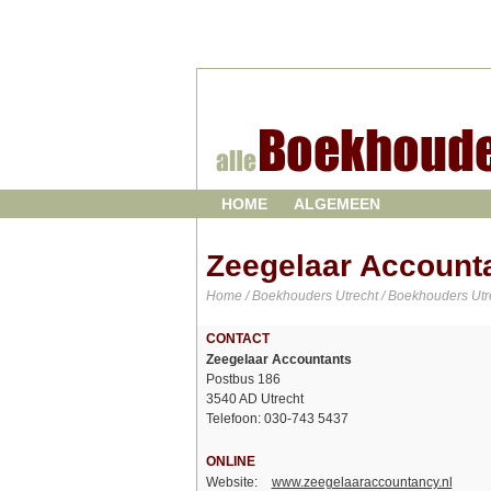
HOME
ALGEMEEN
Zeegelaar Account
Home
/
Boekhouders Utrecht
/
Boekhouders Utr
CONTACT
Zeegelaar Accountants
Postbus 186
3540 AD Utrecht
Telefoon: 030-743 5437
ONLINE
Website:
www.zeegelaaraccountancy.nl