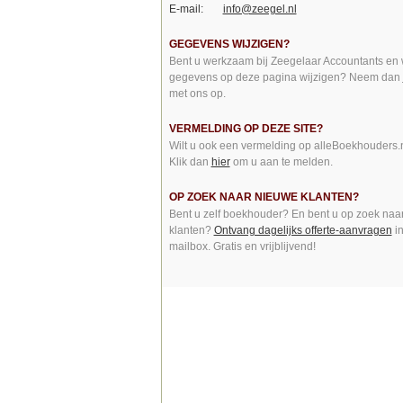
E-mail:
info@zeegel.nl
GEGEVENS WIJZIGEN?
Bent u werkzaam bij Zeegelaar Accountants en w
gegevens op deze pagina wijzigen? Neem dan
met ons op.
VERMELDING OP DEZE SITE?
Wilt u ook een vermelding op alleBoekhouders.
Klik dan
hier
om u aan te melden.
OP ZOEK NAAR NIEUWE KLANTEN?
Bent u zelf boekhouder? En bent u op zoek naa
klanten?
Ontvang dagelijks offerte-aanvragen
i
mailbox. Gratis en vrijblijvend!