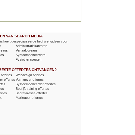
EVEN VAN SEARCH MEDIA
a heeft gespecialiseerde bedrijvengidsen voor:
s
Administratiekantoren
reaus
Vertaalbureaus
ses
Systeembeheerders
Fysiotherapeuten
 BESTE OFFERTES ONTVANGEN?
offertes
Webdesign offertes
er offertes
Vormgever offertes
rtes
Systeembeheerder offertes
tes
Bedrijfstraining offertes
ertes
Secretaresse offertes
es
Marketeer offertes