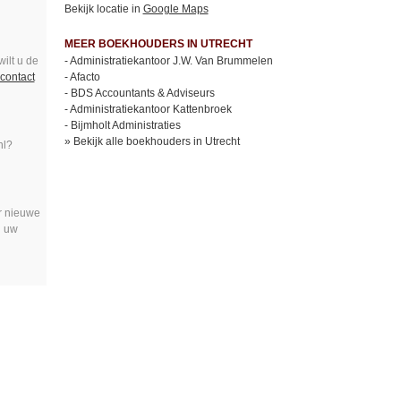
Bekijk locatie in
Google Maps
MEER BOEKHOUDERS IN UTRECHT
ilt u de
-
Administratiekantoor J.W. Van Brummelen
contact
-
Afacto
-
BDS Accountants & Adviseurs
-
Administratiekantoor Kattenbroek
-
Bijmholt Administraties
»
Bekijk alle boekhouders in Utrecht
nl?
r nieuwe
n uw