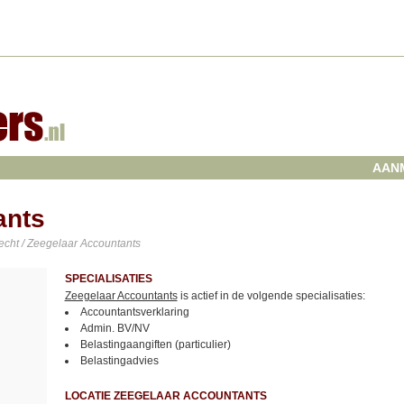
AAN
ants
echt
/ Zeegelaar Accountants
SPECIALISATIES
Zeegelaar Accountants
is actief in de volgende specialisaties:
Accountantsverklaring
Admin. BV/NV
Belastingaangiften (particulier)
Belastingadvies
LOCATIE ZEEGELAAR ACCOUNTANTS