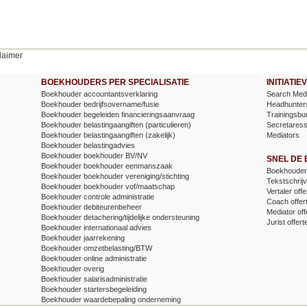
laimer
BOEKHOUDERS PER SPECIALISATIE
INITIATI
Boekhouder accountantsverklaring
Search Medi
Boekhouder bedrijfsovername/fusie
Headhunter
Boekhouder begeleiden financieringsaanvraag
Trainingsbu
Boekhouder belastingaangiften (particulieren)
Secretares
Boekhouder belastingaangiften (zakelijk)
Mediators
Boekhouder belastingadvies
Boekhouder boekhouder BV/NV
SNEL DE
Boekhouder boekhouder eenmanszaak
Boekhouder 
Boekhouder boekhouder vereniging/stichting
Tekstschrijv
Boekhouder boekhouder vof/maatschap
Vertaler offe
Boekhouder controle administratie
Coach offer
Boekhouder debiteurenbeheer
Mediator off
Boekhouder detachering/tijdelijke ondersteuning
Jurist offert
Boekhouder internationaal advies
Boekhouder jaarrekening
Boekhouder omzetbelasting/BTW
Boekhouder online administratie
Boekhouder overig
Boekhouder salarisadministratie
Boekhouder startersbegeleiding
Boekhouder waardebepaling onderneming