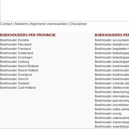
Contact
|
Netwerk
|
Algemene voorwaarden
|
Disclaimer
BOEKHOUDERS PER PROVINCIE
BOEKHOUDERS PER
Boekhouder Drenthe
Boekhouder accountants
Boekhouder Flevoland
Boekhouder bedrijfsove
Boekhouder Friesland
Boekhouder begeleiden 
Boekhouder Gelderland
Boekhouder belastingaang
Boekhouder Groningen
Boekhouder belastingaang
Boekhouder Limburg
Boekhouder belastingad
Boekhouder Noord-Brabant
Boekhouder boekhoude
Boekhouder Noord-Holland
Boekhouder boekhoude
Boekhouder Overijssel
Boekhouder boekhouder v
Boekhouder Utrecht
Boekhouder boekhouder
Boekhouder Zeeland
Boekhouder controle adm
Boekhouder Zuid-Holland
Boekhouder debiteuren
Boekhouder detachering/t
Boekhouder internationa
Boekhouder jaarrekenin
Boekhouder omzetbelas
Boekhouder online admin
Boekhouder overig
Boekhouder salarisadmin
Boekhouder startersbege
Boekhouder waardebepa