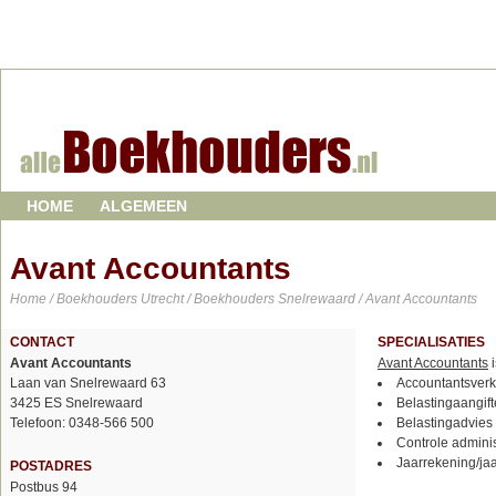
HOME
ALGEMEEN
Avant Accountants
Home
/
Boekhouders Utrecht
/
Boekhouders Snelrewaard
/ Avant Accountants
CONTACT
SPECIALISATIES
Avant Accountants
Avant Accountants
i
Laan van Snelrewaard 63
Accountantsverk
3425 ES Snelrewaard
Belastingaangift
Telefoon: 0348-566 500
Belastingadvies
Controle adminis
Jaarrekening/ja
POSTADRES
Postbus 94