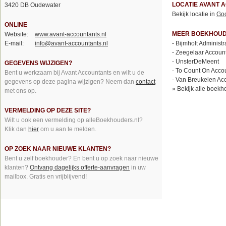
LOCATIE AVANT 
3420 DB Oudewater
Bekijk locatie in
Go
ONLINE
MEER BOEKHOUD
Website:
www.avant-accountants.nl
E-mail:
info@avant-accountants.nl
-
Bijmholt Administr
-
Zeegelaar Accoun
-
UnsterDeMeent
GEGEVENS WIJZIGEN?
-
To Count On Accou
Bent u werkzaam bij Avant Accountants en wilt u de
-
Van Breukelen Ac
gegevens op deze pagina wijzigen? Neem dan
contact
»
Bekijk alle boekh
met ons op.
VERMELDING OP DEZE SITE?
Wilt u ook een vermelding op alleBoekhouders.nl?
Klik dan
hier
om u aan te melden.
OP ZOEK NAAR NIEUWE KLANTEN?
Bent u zelf boekhouder? En bent u op zoek naar nieuwe
klanten?
Ontvang dagelijks offerte-aanvragen
in uw
mailbox. Gratis en vrijblijvend!