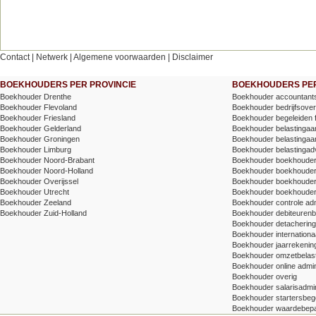
Contact
|
Netwerk
|
Algemene voorwaarden
|
Disclaimer
BOEKHOUDERS PER PROVINCIE
BOEKHOUDERS PER
Boekhouder Drenthe
Boekhouder accountants
Boekhouder Flevoland
Boekhouder bedrijfsove
Boekhouder Friesland
Boekhouder begeleiden 
Boekhouder Gelderland
Boekhouder belastingaang
Boekhouder Groningen
Boekhouder belastingaang
Boekhouder Limburg
Boekhouder belastingad
Boekhouder Noord-Brabant
Boekhouder boekhoude
Boekhouder Noord-Holland
Boekhouder boekhoude
Boekhouder Overijssel
Boekhouder boekhouder v
Boekhouder Utrecht
Boekhouder boekhouder
Boekhouder Zeeland
Boekhouder controle adm
Boekhouder Zuid-Holland
Boekhouder debiteuren
Boekhouder detachering/t
Boekhouder internationa
Boekhouder jaarrekenin
Boekhouder omzetbelas
Boekhouder online admin
Boekhouder overig
Boekhouder salarisadmin
Boekhouder startersbege
Boekhouder waardebepa