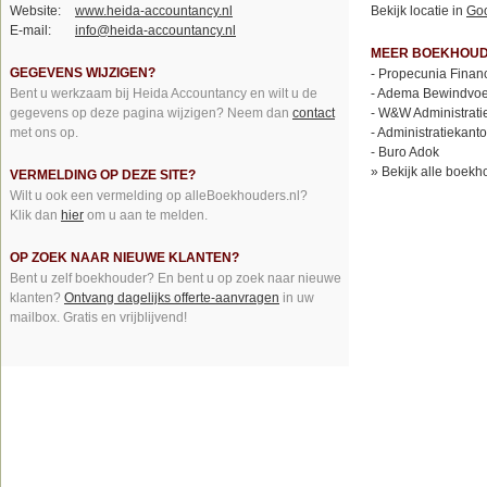
Website:
www.heida-accountancy.nl
Bekijk locatie in
Go
E-mail:
info@heida-accountancy.nl
MEER BOEKHOUDE
GEGEVENS WIJZIGEN?
-
Propecunia Financ
Bent u werkzaam bij Heida Accountancy en wilt u de
-
Adema Bewindvoe
gegevens op deze pagina wijzigen? Neem dan
contact
-
W&W Administrati
met ons op.
-
Administratiekant
-
Buro Adok
»
Bekijk alle boekh
VERMELDING OP DEZE SITE?
Wilt u ook een vermelding op alleBoekhouders.nl?
Klik dan
hier
om u aan te melden.
OP ZOEK NAAR NIEUWE KLANTEN?
Bent u zelf boekhouder? En bent u op zoek naar nieuwe
klanten?
Ontvang dagelijks offerte-aanvragen
in uw
mailbox. Gratis en vrijblijvend!