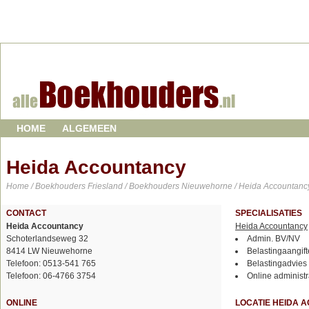
HOME
ALGEMEEN
Heida Accountancy
Home
/
Boekhouders Friesland
/
Boekhouders Nieuwehorne
/ Heida Accountanc
CONTACT
SPECIALISATIES
Heida Accountancy
Heida Accountancy
Schoterlandseweg 32
Admin. BV/NV
8414 LW Nieuwehorne
Belastingaangift
Telefoon: 0513-541 765
Belastingadvies
Telefoon: 06-4766 3754
Online administr
ONLINE
LOCATIE HEIDA 