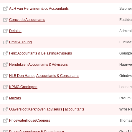
ALH van Herwijnen & co Accountants
Stephen
Conclude Accountants
Euclide
Deloitte
Admiral
Ernst & Young
Euclide
Felix Accountants & Belastingadviseurs
Goudple
Hendriksen Accountants & Adviseurs
Haarwe
HLB Den Hartog Accountants & Consultants
Grindw
KPMG Groningen
Leonard
Mazars
Rivium
Ouwersloot Kerkhoven adviseurs | accountants
Witte P
PricewaterhouseCoopers
Thomas 
Prooy Accountancy & Consultancy
Oslo 14