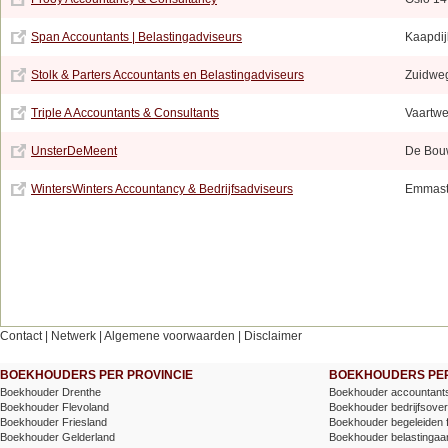
Span Accountants | Belastingadviseurs
Kaapdij
Stolk & Parters Accountants en Belastingadviseurs
Zuidwe
Triple A Accountants & Consultants
Vaartw
UnsterDeMeent
De Bou
WintersWinters Accountancy & Bedrijfsadviseurs
Emmast
Contact
|
Netwerk
|
Algemene voorwaarden
|
Disclaimer
BOEKHOUDERS PER PROVINCIE
BOEKHOUDERS PER
Boekhouder Drenthe
Boekhouder accountants
Boekhouder Flevoland
Boekhouder bedrijfsove
Boekhouder Friesland
Boekhouder begeleiden 
Boekhouder Gelderland
Boekhouder belastingaang