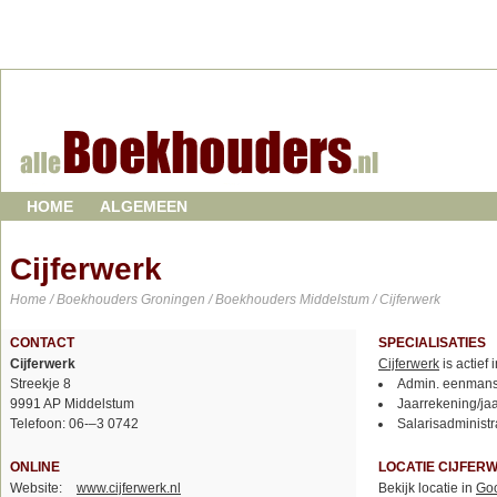
HOME
ALGEMEEN
Cijferwerk
Home
/
Boekhouders Groningen
/
Boekhouders Middelstum
/ Cijferwerk
CONTACT
SPECIALISATIES
Cijferwerk
Cijferwerk
is actief 
Streekje 8
Admin. eenmans
9991 AP Middelstum
Jaarrekening/ja
Telefoon: 06-–3 0742
Salarisadministr
ONLINE
LOCATIE CIJFER
Website:
www.cijferwerk.nl
Bekijk locatie in
Go