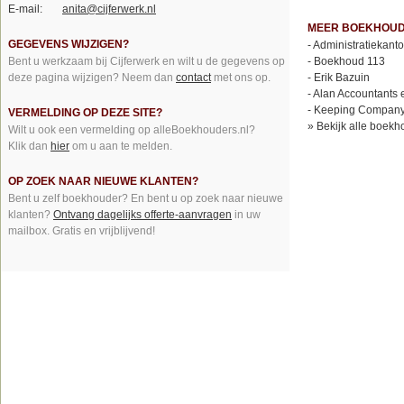
E-mail:
anita@cijferwerk.nl
MEER BOEKHOUD
GEGEVENS WIJZIGEN?
-
Administratiekant
Bent u werkzaam bij Cijferwerk en wilt u de gegevens op
-
Boekhoud 113
deze pagina wijzigen? Neem dan
contact
met ons op.
-
Erik Bazuin
-
Alan Accountants 
-
Keeping Compan
VERMELDING OP DEZE SITE?
»
Bekijk alle boekh
Wilt u ook een vermelding op alleBoekhouders.nl?
Klik dan
hier
om u aan te melden.
OP ZOEK NAAR NIEUWE KLANTEN?
Bent u zelf boekhouder? En bent u op zoek naar nieuwe
klanten?
Ontvang dagelijks offerte-aanvragen
in uw
mailbox. Gratis en vrijblijvend!