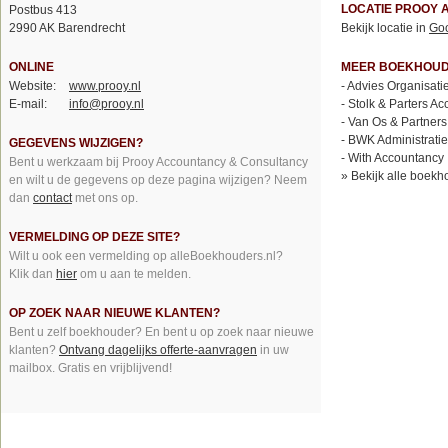
LOCATIE PROOY
Postbus 413
2990 AK Barendrecht
Bekijk locatie in
Go
ONLINE
MEER BOEKHOUDE
Website:
www.prooy.nl
-
Advies Organisati
E-mail:
info@prooy.nl
-
Stolk & Parters A
-
Van Os & Partners
-
BWK Administrati
GEGEVENS WIJZIGEN?
-
With Accountancy
Bent u werkzaam bij Prooy Accountancy & Consultancy
»
Bekijk alle boekh
en wilt u de gegevens op deze pagina wijzigen? Neem
dan
contact
met ons op.
VERMELDING OP DEZE SITE?
Wilt u ook een vermelding op alleBoekhouders.nl?
Klik dan
hier
om u aan te melden.
OP ZOEK NAAR NIEUWE KLANTEN?
Bent u zelf boekhouder? En bent u op zoek naar nieuwe
klanten?
Ontvang dagelijks offerte-aanvragen
in uw
mailbox. Gratis en vrijblijvend!