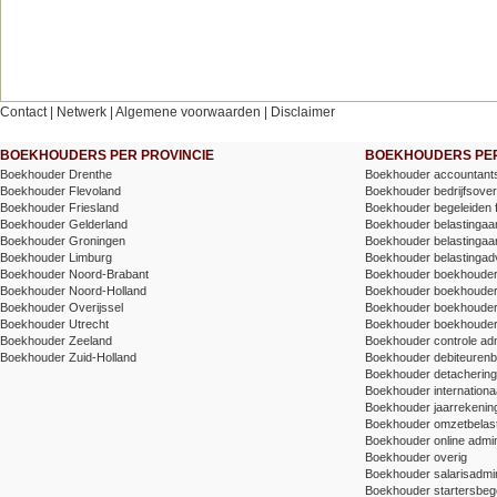
Contact
|
Netwerk
|
Algemene voorwaarden
|
Disclaimer
BOEKHOUDERS PER PROVINCIE
BOEKHOUDERS PER
Boekhouder Drenthe
Boekhouder accountants
Boekhouder Flevoland
Boekhouder bedrijfsove
Boekhouder Friesland
Boekhouder begeleiden 
Boekhouder Gelderland
Boekhouder belastingaang
Boekhouder Groningen
Boekhouder belastingaang
Boekhouder Limburg
Boekhouder belastingad
Boekhouder Noord-Brabant
Boekhouder boekhoude
Boekhouder Noord-Holland
Boekhouder boekhoude
Boekhouder Overijssel
Boekhouder boekhouder v
Boekhouder Utrecht
Boekhouder boekhouder
Boekhouder Zeeland
Boekhouder controle adm
Boekhouder Zuid-Holland
Boekhouder debiteuren
Boekhouder detachering/t
Boekhouder internationa
Boekhouder jaarrekenin
Boekhouder omzetbelas
Boekhouder online admin
Boekhouder overig
Boekhouder salarisadmin
Boekhouder startersbege