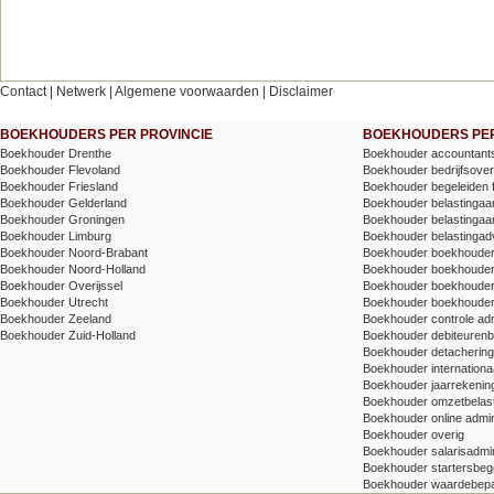
Contact
|
Netwerk
|
Algemene voorwaarden
|
Disclaimer
BOEKHOUDERS PER PROVINCIE
BOEKHOUDERS PER
Boekhouder Drenthe
Boekhouder accountants
Boekhouder Flevoland
Boekhouder bedrijfsove
Boekhouder Friesland
Boekhouder begeleiden 
Boekhouder Gelderland
Boekhouder belastingaang
Boekhouder Groningen
Boekhouder belastingaang
Boekhouder Limburg
Boekhouder belastingad
Boekhouder Noord-Brabant
Boekhouder boekhoude
Boekhouder Noord-Holland
Boekhouder boekhoude
Boekhouder Overijssel
Boekhouder boekhouder v
Boekhouder Utrecht
Boekhouder boekhouder
Boekhouder Zeeland
Boekhouder controle adm
Boekhouder Zuid-Holland
Boekhouder debiteuren
Boekhouder detachering/t
Boekhouder internationa
Boekhouder jaarrekenin
Boekhouder omzetbelas
Boekhouder online admin
Boekhouder overig
Boekhouder salarisadmin
Boekhouder startersbege
Boekhouder waardebepa