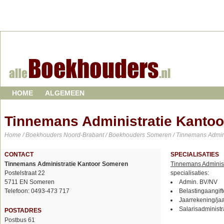
HOME
ALGEMEEN
Tinnemans Administratie Kanto
Home
/
Boekhouders Noord-Brabant
/
Boekhouders Someren
/ Tinnemans Admin
CONTACT
SPECIALISATIES
Tinnemans Administratie Kantoor Someren
Tinnemans Adminis
Postelstraat 22
specialisaties:
5711 EN Someren
Admin. BV/NV
Telefoon: 0493-473 717
Belastingaangift
Jaarrekening/ja
Salarisadministr
POSTADRES
Postbus 61