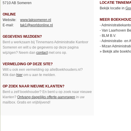
LOCATIE TINNEM
5710 AB Someren
Bekijk locatie in
Go
ONLINE
MEER BOEKHOUD
Website:
www.taksomeren.nl
E-mail:
tak1@worldonline.nl
-
Administratiekant
-
Van Laarhoven Bed
-
BLM B.V.
GEGEVENS WIJZIGEN?
-
Administratie- en 
Bent u werkzaam bij Tinnemans Administratie Kantoor
-
Mizan Administrat
Someren en wilt u de gegevens op deze pagina
»
Bekijk alle boekh
wijzigen? Neem dan
contact
met ons op.
VERMELDING OP DEZE SITE?
Wilt u ook een vermelding op alleBoekhouders.nl?
Klik dan
hier
om u aan te melden.
OP ZOEK NAAR NIEUWE KLANTEN?
Bent u zelf boekhouder? En bent u op zoek naar nieuwe
klanten?
Ontvang dagelijks offerte-aanvragen
in uw
mailbox. Gratis en vrijblijvend!