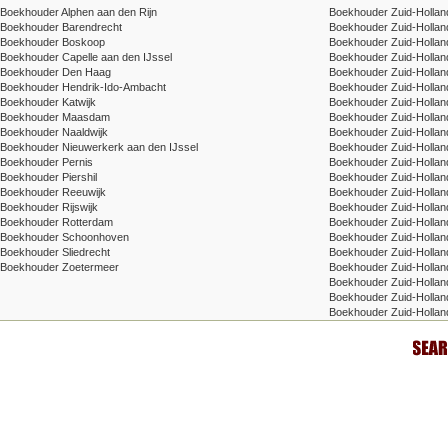
Boekhouder Alphen aan den Rijn
Boekhouder Zuid-Hollan
Boekhouder Barendrecht
Boekhouder Zuid-Holland
Boekhouder Boskoop
Boekhouder Zuid-Holland
Boekhouder Capelle aan den IJssel
Boekhouder Zuid-Holland 
Boekhouder Den Haag
Boekhouder Zuid-Holland 
Boekhouder Hendrik-Ido-Ambacht
Boekhouder Zuid-Holland
Boekhouder Katwijk
Boekhouder Zuid-Holla
Boekhouder Maasdam
Boekhouder Zuid-Holla
Boekhouder Naaldwijk
Boekhouder Zuid-Holland
Boekhouder Nieuwerkerk aan den IJssel
Boekhouder Zuid-Hollan
Boekhouder Pernis
Boekhouder Zuid-Holland
Boekhouder Piershil
Boekhouder Zuid-Hollan
Boekhouder Reeuwijk
Boekhouder Zuid-Holland 
Boekhouder Rijswijk
Boekhouder Zuid-Holland
Boekhouder Rotterdam
Boekhouder Zuid-Holland
Boekhouder Schoonhoven
Boekhouder Zuid-Hollan
Boekhouder Sliedrecht
Boekhouder Zuid-Holland 
Boekhouder Zoetermeer
Boekhouder Zuid-Hollan
Boekhouder Zuid-Holland
Boekhouder Zuid-Holland
Boekhouder Zuid-Hollan