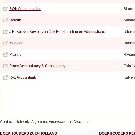
BWK Administraties
Blauw
Deloitte
Admira
J.E. van der Kevie - van Dijk Boekhouding en Administratie
Uiterdi
Maincon
Baanh
Mazars
Riviu
Prooy Accountancy & Consultancy
Oslo 1
RvL Accountants
Kalver
Contact
|
Netwerk
|
Algemene voorwaarden
|
Disclaimer
BOEKHOUDERS ZUID-HOLLAND
BOEKHOUDERS PER