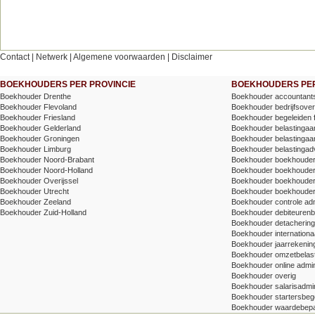
Contact
|
Netwerk
|
Algemene voorwaarden
|
Disclaimer
BOEKHOUDERS PER PROVINCIE
BOEKHOUDERS PER
Boekhouder Drenthe
Boekhouder accountants
Boekhouder Flevoland
Boekhouder bedrijfsove
Boekhouder Friesland
Boekhouder begeleiden 
Boekhouder Gelderland
Boekhouder belastingaang
Boekhouder Groningen
Boekhouder belastingaang
Boekhouder Limburg
Boekhouder belastingad
Boekhouder Noord-Brabant
Boekhouder boekhoude
Boekhouder Noord-Holland
Boekhouder boekhoude
Boekhouder Overijssel
Boekhouder boekhouder v
Boekhouder Utrecht
Boekhouder boekhouder
Boekhouder Zeeland
Boekhouder controle adm
Boekhouder Zuid-Holland
Boekhouder debiteuren
Boekhouder detachering/t
Boekhouder internationa
Boekhouder jaarrekenin
Boekhouder omzetbelas
Boekhouder online admin
Boekhouder overig
Boekhouder salarisadmin
Boekhouder startersbege
Boekhouder waardebepa