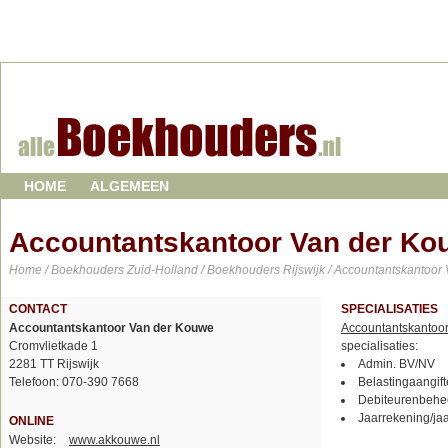
HOME
ALGEMEEN
Accountantskantoor Van der Ko
Home
/
Boekhouders Zuid-Holland
/
Boekhouders Rijswijk
/ Accountantskantoor
CONTACT
SPECIALISATIES
Accountantskantoor Van der Kouwe
Accountantskantoo
Cromvlietkade 1
specialisaties:
2281 TT Rijswijk
Admin. BV/NV
Telefoon: 070-390 7668
Belastingaangift
Debiteurenbehe
Jaarrekening/ja
ONLINE
Website:
www.akkouwe.nl