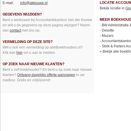
LOCATIE ACCOU
E-mail:
info@akkouwe.nl
Bekijk locatie in
Go
GEGEVENS WIJZIGEN?
MEER BOEKHOUDE
Bent u werkzaam bij Accountantskantoor Van der Kouwe
en wilt u de gegevens op deze pagina wijzigen? Neem
-
BW Administratie 
dan
contact
met ons op.
-
Deloitte
-
Mazars
-
Accountantskantoo
VERMELDING OP DEZE SITE?
-
Stolk & Parters A
Wilt u ook een vermelding op alleBoekhouders.nl?
»
Bekijk alle boekh
Klik dan
hier
om u aan te melden.
OP ZOEK NAAR NIEUWE KLANTEN?
Bent u zelf boekhouder? En bent u op zoek naar nieuwe
klanten?
Ontvang dagelijks offerte-aanvragen
in uw
mailbox. Gratis en vrijblijvend!