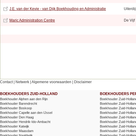
J.E. van der Kevie - van Dijk Boekhouding en Administratie
Uiterdi
Maric Administration Centre
De Vij
Contact
|
Netwerk
|
Algemene voorwaarden
|
Disclaimer
BOEKHOUDERS ZUID-HOLLAND
BOEKHOUDERS PER
Boekhouder Alphen aan den Rijn
Boekhouder Zuid-Hollan
Boekhouder Barendrecht
Boekhouder Zuid-Holland
Boekhouder Boskoop
Boekhouder Zuid-Holland
Boekhouder Capelle aan den IJssel
Boekhouder Zuid-Holland 
Boekhouder Den Haag
Boekhouder Zuid-Holland 
Boekhouder Hendrik-Ido-Ambacht
Boekhouder Zuid-Holland
Boekhouder Katwijk
Boekhouder Zuid-Holla
Boekhouder Maasdam
Boekhouder Zuid-Holla
Boekhouder Naaldwijk
Boekhouder Zuid-Holland