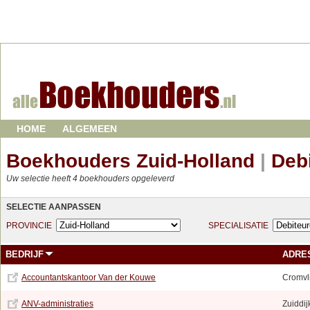
HOME
ALGEMEEN
Boekhouders Zuid-Holland
|
Deb
Uw selectie heeft 4 boekhouders opgeleverd
SELECTIE AANPASSEN
PROVINCIE
SPECIALISATIE
BEDRIJF
ADRE
Accountantskantoor Van der Kouwe
Cromvl
ANV-administraties
Zuiddij