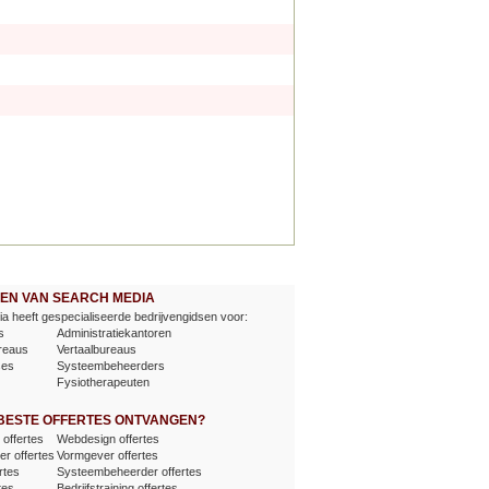
EVEN VAN SEARCH MEDIA
a heeft gespecialiseerde bedrijvengidsen voor:
s
Administratiekantoren
reaus
Vertaalbureaus
ses
Systeembeheerders
Fysiotherapeuten
 BESTE OFFERTES ONTVANGEN?
offertes
Webdesign offertes
er offertes
Vormgever offertes
rtes
Systeembeheerder offertes
tes
Bedrijfstraining offertes