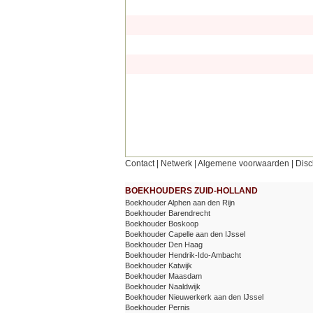
Contact
|
Netwerk
|
Algemene voorwaarden
|
Disc
BOEKHOUDERS ZUID-HOLLAND
Boekhouder Alphen aan den Rijn
Boekhouder Barendrecht
Boekhouder Boskoop
Boekhouder Capelle aan den IJssel
Boekhouder Den Haag
Boekhouder Hendrik-Ido-Ambacht
Boekhouder Katwijk
Boekhouder Maasdam
Boekhouder Naaldwijk
Boekhouder Nieuwerkerk aan den IJssel
Boekhouder Pernis