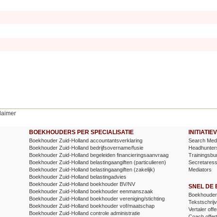
laimer
BOEKHOUDERS PER SPECIALISATIE
INITIATI
Boekhouder Zuid-Holland accountantsverklaring
Search Medi
Boekhouder Zuid-Holland bedrijfsovername/fusie
Headhunter
Boekhouder Zuid-Holland begeleiden financieringsaanvraag
Trainingsbu
Boekhouder Zuid-Holland belastingaangiften (particulieren)
Secretares
Boekhouder Zuid-Holland belastingaangiften (zakelijk)
Mediators
Boekhouder Zuid-Holland belastingadvies
Boekhouder Zuid-Holland boekhouder BV/NV
SNEL DE
Boekhouder Zuid-Holland boekhouder eenmanszaak
Boekhouder 
Boekhouder Zuid-Holland boekhouder vereniging/stichting
Tekstschrijv
Boekhouder Zuid-Holland boekhouder vof/maatschap
Vertaler offe
Boekhouder Zuid-Holland controle administratie
Coach offer