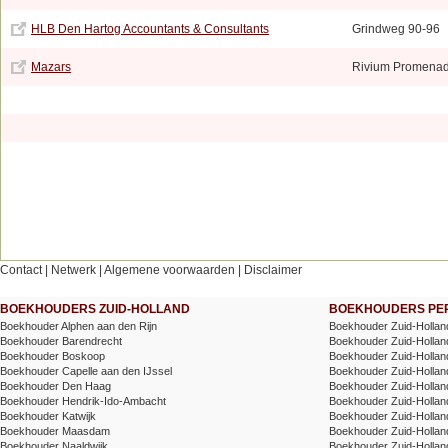
HLB Den Hartog Accountants & Consultants
Grindweg 90-96
Mazars
Rivium Promena
Contact
|
Netwerk
|
Algemene voorwaarden
|
Disclaimer
BOEKHOUDERS ZUID-HOLLAND
BOEKHOUDERS PER
Boekhouder Alphen aan den Rijn
Boekhouder Zuid-Hollan
Boekhouder Barendrecht
Boekhouder Zuid-Holland
Boekhouder Boskoop
Boekhouder Zuid-Holland
Boekhouder Capelle aan den IJssel
Boekhouder Zuid-Holland 
Boekhouder Den Haag
Boekhouder Zuid-Holland 
Boekhouder Hendrik-Ido-Ambacht
Boekhouder Zuid-Holland
Boekhouder Katwijk
Boekhouder Zuid-Holla
Boekhouder Maasdam
Boekhouder Zuid-Holla
Boekhouder Naaldwijk
Boekhouder Zuid-Holland