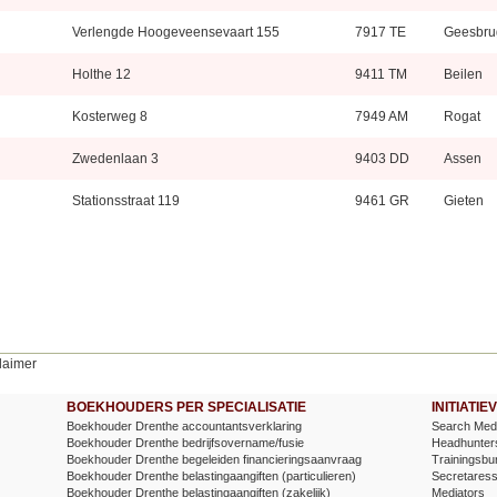
Verlengde Hoogeveensevaart 155
7917 TE
Geesbru
Holthe 12
9411 TM
Beilen
Kosterweg 8
7949 AM
Rogat
Zwedenlaan 3
9403 DD
Assen
Stationsstraat 119
9461 GR
Gieten
laimer
BOEKHOUDERS PER SPECIALISATIE
INITIATI
Boekhouder Drenthe accountantsverklaring
Search Medi
Boekhouder Drenthe bedrijfsovername/fusie
Headhunter
Boekhouder Drenthe begeleiden financieringsaanvraag
Trainingsbu
Boekhouder Drenthe belastingaangiften (particulieren)
Secretares
Boekhouder Drenthe belastingaangiften (zakelijk)
Mediators