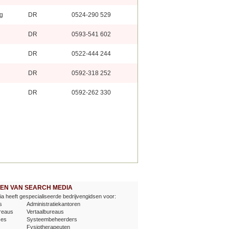
g
DR
0524-290 529
DR
0593-541 602
DR
0522-444 244
DR
0592-318 252
DR
0592-262 330
EVEN VAN SEARCH MEDIA
a heeft gespecialiseerde bedrijvengidsen voor:
s
Administratiekantoren
reaus
Vertaalbureaus
ses
Systeembeheerders
Fysiotherapeuten