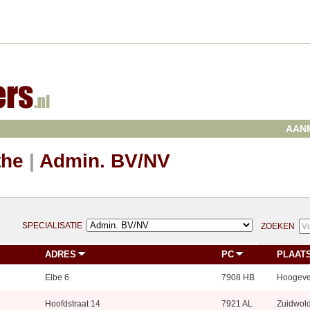
AAN
the
|
Admin. BV/NV
SPECIALISATIE
ZOEKEN
ADRES
PC
PLAAT
Elbe 6
7908 HB
Hoogev
Hoofdstraat 14
7921 AL
Zuidwol