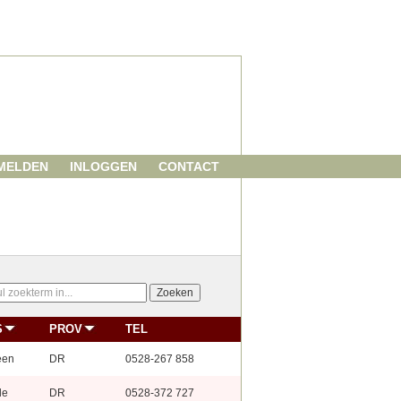
MELDEN
INLOGGEN
CONTACT
S
PROV
TEL
een
DR
0528-267 858
de
DR
0528-372 727