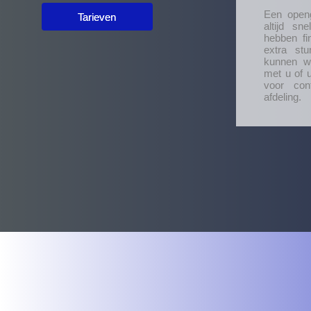
Een openg
Tarieven
altijd s
hebben fi
extra stu
kunnen w
met u of 
voor cont
afdeling.