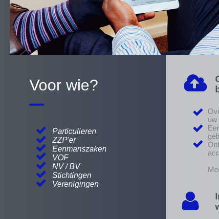
Voor wie?
Ove
uw 
Een
Particulieren
geb
ZZP'er
Onl
Eenmanszaken
acc
VOF
NV / BV
Me
Stichtingen
Verenigingen