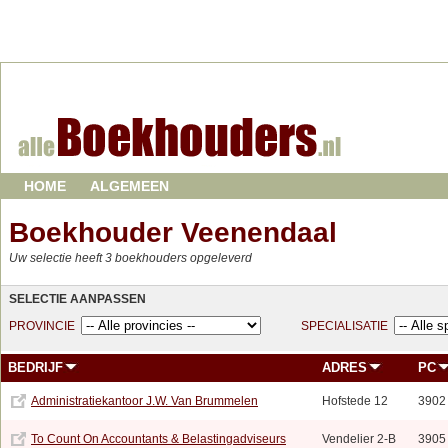
HOME
ALGEMEEN
Boekhouder Veenendaal
Uw selectie heeft 3 boekhouders opgeleverd
SELECTIE AANPASSEN
PROVINCIE
SPECIALISATIE
BEDRIJF
ADRES
PC
Administratiekantoor J.W. Van Brummelen
Hofstede 12
3902
To Count On Accountants & Belastingadviseurs
Vendelier 2-B
3905