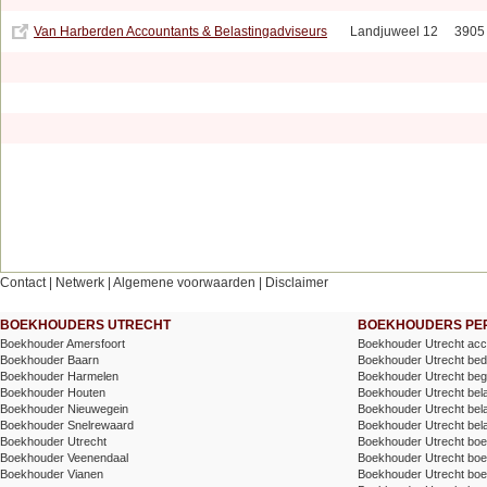
Van Harberden Accountants & Belastingadviseurs
Landjuweel 12
3905
Contact
|
Netwerk
|
Algemene voorwaarden
|
Disclaimer
BOEKHOUDERS UTRECHT
BOEKHOUDERS PER
Boekhouder Amersfoort
Boekhouder Utrecht acc
Boekhouder Baarn
Boekhouder Utrecht bedr
Boekhouder Harmelen
Boekhouder Utrecht bege
Boekhouder Houten
Boekhouder Utrecht belas
Boekhouder Nieuwegein
Boekhouder Utrecht belas
Boekhouder Snelrewaard
Boekhouder Utrecht bel
Boekhouder Utrecht
Boekhouder Utrecht bo
Boekhouder Veenendaal
Boekhouder Utrecht bo
Boekhouder Vianen
Boekhouder Utrecht boek