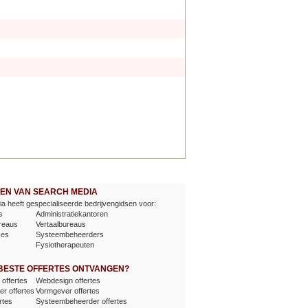
EVEN VAN SEARCH MEDIA
a heeft gespecialiseerde bedrijvengidsen voor:
s
Administratiekantoren
reaus
Vertaalbureaus
ses
Systeembeheerders
Fysiotherapeuten
 BESTE OFFERTES ONTVANGEN?
offertes
Webdesign offertes
er offertes
Vormgever offertes
rtes
Systeembeheerder offertes