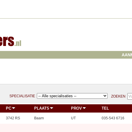
AAN
SPECIALISATIE
ZOEKEN
PC
PLAATS
PROV
TEL
3742 RS
Baarn
UT
035-543 6716