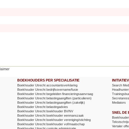
laimer
BOEKHOUDERS PER SPECIALISATIE
INITIATI
Boekhouder Utrecht accountantsverklaring
Search Medi
Boekhouder Utrecht bedrijfsovername/fusie
Headhunter
Boekhouder Utrecht begeleiden financieringsaanvraag
Trainingsbu
Boekhouder Utrecht belastingaangiften (particulieren)
Secretares
Boekhouder Utrecht belastingaangiften (zakelijk)
Mediators
Boekhouder Utrecht belastingadvies
Boekhouder Utrecht boekhouder BV/NV
SNEL DE
Boekhouder Utrecht boekhouder eenmanszaak
Boekhouder 
Boekhouder Utrecht boekhouder vereniging/stichting
Tekstschrijv
Boekhouder Utrecht boekhouder vof/maatschap
Vertaler offe
Boekhouder Utrecht controle administratie