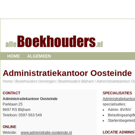
HOME
ALGEMEEN
Administratiekantoor Oosteinde
Home
/
Boekhouders Groningen
/
Boekhouders Blijham
/ Administratiekantoor O
CONTACT
SPECIALISATIES
Administratiekantoor Oosteinde
Administratiekanto
Parklaan 25
specialisaties:
9697 RS Blijham
Admin. BV/NV
Telefoon: 0597-563 549
Belastingaangifte
Startersbegelei
ONLINE
LOCATIE ADMINI
Website:
www.administratie-oosteinde.nl