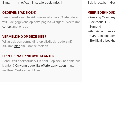
E-mail:
info@administratie-oosteinde.nl
Bekijk locatie in
Go
GEGEVENS WIJZIGEN?
MEER BOEKHOUD
Bent u werkzaam bij Administratiekantoor Oosteinde en
-
Keeping Compan
wilt u de gegevens op deze pagina wijzigen? Neem dan
-
Boekhoud 113
contact
met ons op.
-
Egmond
-
Alan Accountants 
-
BMA Belastingadvi
VERMELDING OP DEZE SITE?
»
Bekijk alle boekh
Wilt u ook een vermelding op alleBoekhouders.nl?
Klik dan
hier
om u aan te melden.
OP ZOEK NAAR NIEUWE KLANTEN?
Bent u zelf boekhouder? En bent u op zoek naar nieuwe
klanten?
Ontvang dagelijks offerte-aanvragen
in uw
mailbox. Gratis en vrijblijvend!