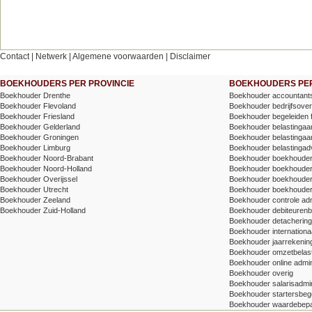
Contact
|
Netwerk
|
Algemene voorwaarden
|
Disclaimer
BOEKHOUDERS PER PROVINCIE
BOEKHOUDERS PER
Boekhouder Drenthe
Boekhouder accountants
Boekhouder Flevoland
Boekhouder bedrijfsove
Boekhouder Friesland
Boekhouder begeleiden 
Boekhouder Gelderland
Boekhouder belastingaang
Boekhouder Groningen
Boekhouder belastingaang
Boekhouder Limburg
Boekhouder belastingad
Boekhouder Noord-Brabant
Boekhouder boekhoude
Boekhouder Noord-Holland
Boekhouder boekhoude
Boekhouder Overijssel
Boekhouder boekhouder v
Boekhouder Utrecht
Boekhouder boekhouder
Boekhouder Zeeland
Boekhouder controle adm
Boekhouder Zuid-Holland
Boekhouder debiteuren
Boekhouder detachering/t
Boekhouder internationa
Boekhouder jaarrekenin
Boekhouder omzetbelas
Boekhouder online admin
Boekhouder overig
Boekhouder salarisadmin
Boekhouder startersbege
Boekhouder waardebepa