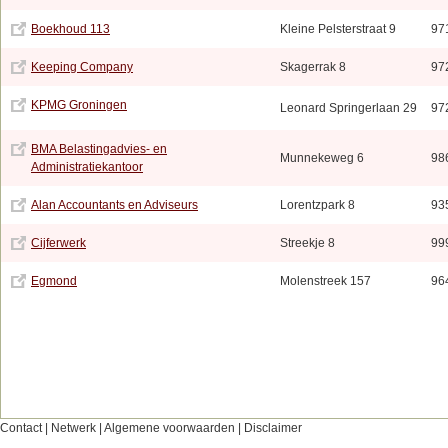
Boekhoud 113
Kleine Pelsterstraat 9
97
Keeping Company
Skagerrak 8
97
KPMG Groningen
Leonard Springerlaan 29
97
BMA Belastingadvies- en
Munnekeweg 6
98
Administratiekantoor
Alan Accountants en Adviseurs
Lorentzpark 8
93
Cijferwerk
Streekje 8
99
Egmond
Molenstreek 157
96
Contact
|
Netwerk
|
Algemene voorwaarden
|
Disclaimer