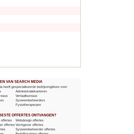
EVEN VAN SEARCH MEDIA
a heeft gespecialiseerde bedrijvengidsen voor:
s
Administratiekantoren
reaus
Vertaalbureaus
ses
Systeembeheerders
Fysiotherapeuten
 BESTE OFFERTES ONTVANGEN?
offertes
Webdesign offertes
er offertes
Vormgever offertes
rtes
Systeembeheerder offertes
tes
Bedrijfstraining offertes