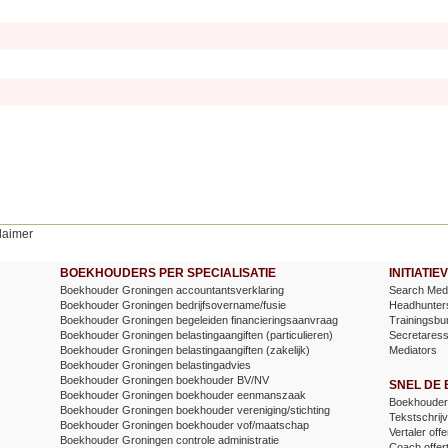
laimer
BOEKHOUDERS PER SPECIALISATIE
INITIATI
Boekhouder Groningen accountantsverklaring
Search Medi
Boekhouder Groningen bedrijfsovername/fusie
Headhunter
Boekhouder Groningen begeleiden financieringsaanvraag
Trainingsbu
Boekhouder Groningen belastingaangiften (particulieren)
Secretares
Boekhouder Groningen belastingaangiften (zakelijk)
Mediators
Boekhouder Groningen belastingadvies
Boekhouder Groningen boekhouder BV/NV
SNEL DE
Boekhouder Groningen boekhouder eenmanszaak
Boekhouder 
Boekhouder Groningen boekhouder vereniging/stichting
Tekstschrijv
Boekhouder Groningen boekhouder vof/maatschap
Vertaler offe
Boekhouder Groningen controle administratie
Coach offer