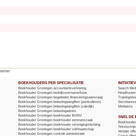
laimer
BOEKHOUDERS PER SPECIALISATIE
INITIATI
Boekhouder Groningen accountantsverklaring
Search Medi
Boekhouder Groningen bedrijfsovername/fusie
Headhunter
Boekhouder Groningen begeleiden financieringsaanvraag
Trainingsbu
Boekhouder Groningen belastingaangiften (particulieren)
Secretares
Boekhouder Groningen belastingaangiften (zakelijk)
Mediators
Boekhouder Groningen belastingadvies
Boekhouder Groningen boekhouder BV/NV
SNEL DE
Boekhouder Groningen boekhouder eenmanszaak
Boekhouder 
Boekhouder Groningen boekhouder vereniging/stichting
Tekstschrijv
Boekhouder Groningen boekhouder vof/maatschap
Vertaler offe
Boekhouder Groningen controle administratie
Coach offer