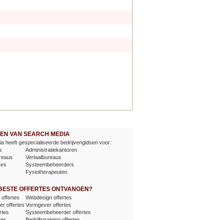
EVEN VAN SEARCH MEDIA
a heeft gespecialiseerde bedrijvengidsen voor:
s
Administratiekantoren
reaus
Vertaalbureaus
ses
Systeembeheerders
Fysiotherapeuten
 BESTE OFFERTES ONTVANGEN?
offertes
Webdesign offertes
er offertes
Vormgever offertes
rtes
Systeembeheerder offertes
tes
Bedrijfstraining offertes