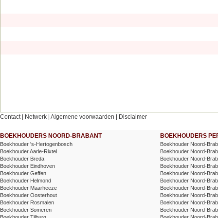
Contact
|
Netwerk
|
Algemene voorwaarden
|
Disclaimer
BOEKHOUDERS NOORD-BRABANT
BOEKHOUDERS PER
Boekhouder 's-Hertogenbosch
Boekhouder Noord-Braba
Boekhouder Aarle-Rixtel
Boekhouder Noord-Braba
Boekhouder Breda
Boekhouder Noord-Braba
Boekhouder Eindhoven
Boekhouder Noord-Braban
Boekhouder Geffen
Boekhouder Noord-Braban
Boekhouder Helmond
Boekhouder Noord-Braba
Boekhouder Maarheeze
Boekhouder Noord-Brab
Boekhouder Oosterhout
Boekhouder Noord-Bra
Boekhouder Rosmalen
Boekhouder Noord-Braba
Boekhouder Someren
Boekhouder Noord-Brab
Boekhouder Tilburg
Boekhouder Noord-Braban