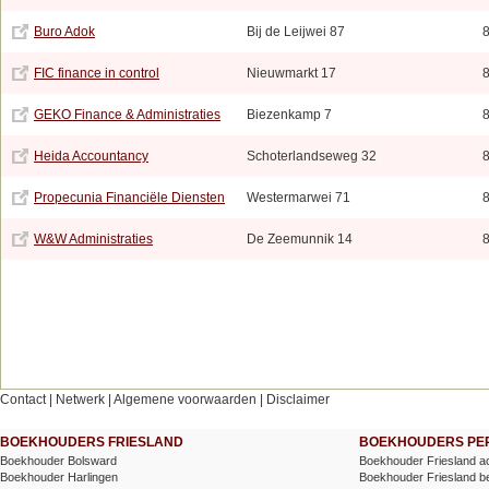
Buro Adok
Bij de Leijwei 87
FIC finance in control
Nieuwmarkt 17
GEKO Finance & Administraties
Biezenkamp 7
Heida Accountancy
Schoterlandseweg 32
Propecunia Financiële Diensten
Westermarwei 71
W&W Administraties
De Zeemunnik 14
Contact
|
Netwerk
|
Algemene voorwaarden
|
Disclaimer
BOEKHOUDERS FRIESLAND
BOEKHOUDERS PER
Boekhouder Bolsward
Boekhouder Friesland a
Boekhouder Harlingen
Boekhouder Friesland be