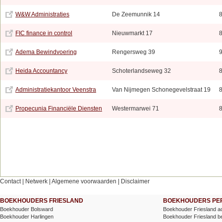
W&W Administraties
De Zeemunnik 14
FIC finance in control
Nieuwmarkt 17
Adema Bewindvoering
Rengersweg 39
Heida Accountancy
Schoterlandseweg 32
Administratiekantoor Veenstra
Van Nijmegen Schonegevelstraat 19
Propecunia Financiële Diensten
Westermarwei 71
Contact
|
Netwerk
|
Algemene voorwaarden
|
Disclaimer
BOEKHOUDERS FRIESLAND
BOEKHOUDERS PER
Boekhouder Bolsward
Boekhouder Friesland a
Boekhouder Harlingen
Boekhouder Friesland be