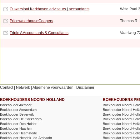
Ouwersloot Kerkhoven adviseurs | accountants
Witte Paal 
PricewaterhouseCoopers
Thomas R. M
Triple A Accountants & Consultants
Vaartweg 7
Contact
|
Netwerk
|
Algemene voorwaarden
|
Disclaimer
BOEKHOUDERS NOORD-HOLLAND
BOEKHOUDERS PER
Boekhouder Alkmaar
Boekhouder Noord-Holla
Boekhouder Amsterdam
Boekhouder Noord-Holla
Boekhouder Beverwijk
Boekhouder Noord-Holla
Boekhouder De Cocksdorp
Boekhouder Noord-Holland
Boekhouder Den Helder
Boekhouder Noord-Hollan
Boekhouder Haarlem
Boekhouder Noord-Holla
Boekhouder Heemstede
Boekhouder Noord-Holl
Boekhouder Hendrik-Ido-Ambacht
Boekhouder Noord-Holl