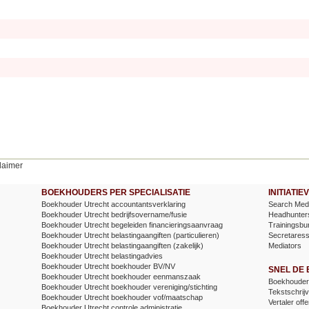
laimer
BOEKHOUDERS PER SPECIALISATIE
INITIATI
Boekhouder Utrecht accountantsverklaring
Search Medi
Boekhouder Utrecht bedrijfsovername/fusie
Headhunter
Boekhouder Utrecht begeleiden financieringsaanvraag
Trainingsbu
Boekhouder Utrecht belastingaangiften (particulieren)
Secretares
Boekhouder Utrecht belastingaangiften (zakelijk)
Mediators
Boekhouder Utrecht belastingadvies
Boekhouder Utrecht boekhouder BV/NV
SNEL DE
Boekhouder Utrecht boekhouder eenmanszaak
Boekhouder 
Boekhouder Utrecht boekhouder vereniging/stichting
Tekstschrijv
Boekhouder Utrecht boekhouder vof/maatschap
Vertaler offe
Boekhouder Utrecht controle administratie