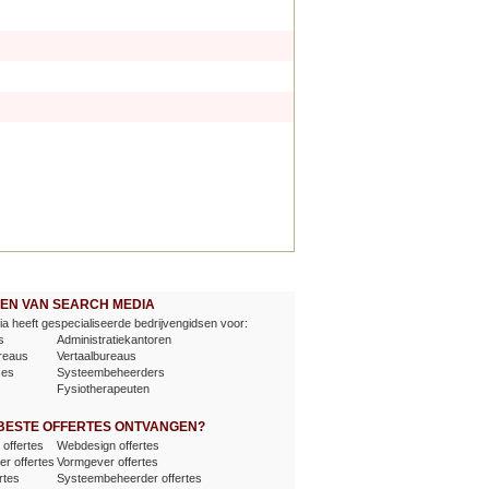
EVEN VAN SEARCH MEDIA
a heeft gespecialiseerde bedrijvengidsen voor:
s
Administratiekantoren
reaus
Vertaalbureaus
ses
Systeembeheerders
Fysiotherapeuten
 BESTE OFFERTES ONTVANGEN?
offertes
Webdesign offertes
er offertes
Vormgever offertes
rtes
Systeembeheerder offertes