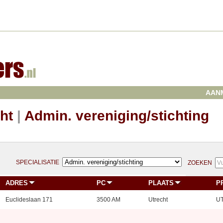
AAN
ht
|
Admin. vereniging/stichting
SPECIALISATIE
ZOEKEN
ADRES
PC
PLAATS
P
Euclideslaan 171
3500 AM
Utrecht
U