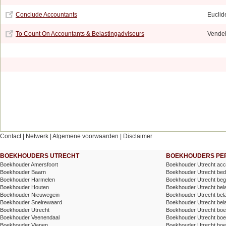
Conclude Accountants
Euclid
To Count On Accountants & Belastingadviseurs
Vendel
Contact
|
Netwerk
|
Algemene voorwaarden
|
Disclaimer
BOEKHOUDERS UTRECHT
BOEKHOUDERS PER
Boekhouder Amersfoort
Boekhouder Utrecht acc
Boekhouder Baarn
Boekhouder Utrecht bedr
Boekhouder Harmelen
Boekhouder Utrecht bege
Boekhouder Houten
Boekhouder Utrecht belas
Boekhouder Nieuwegein
Boekhouder Utrecht belas
Boekhouder Snelrewaard
Boekhouder Utrecht bel
Boekhouder Utrecht
Boekhouder Utrecht bo
Boekhouder Veenendaal
Boekhouder Utrecht bo
Boekhouder Vianen
Boekhouder Utrecht boek