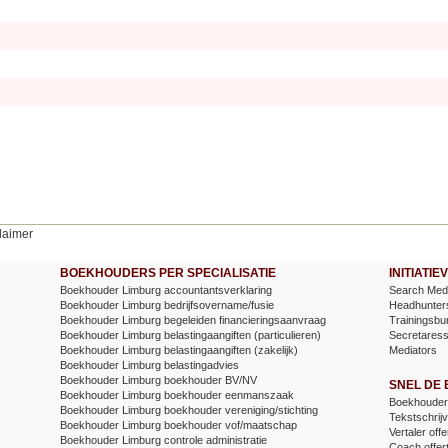
laimer
BOEKHOUDERS PER SPECIALISATIE
INITIATI
Boekhouder Limburg accountantsverklaring
Search Medi
Boekhouder Limburg bedrijfsovername/fusie
Headhunter
Boekhouder Limburg begeleiden financieringsaanvraag
Trainingsbu
Boekhouder Limburg belastingaangiften (particulieren)
Secretares
Boekhouder Limburg belastingaangiften (zakelijk)
Mediators
Boekhouder Limburg belastingadvies
Boekhouder Limburg boekhouder BV/NV
SNEL DE
Boekhouder Limburg boekhouder eenmanszaak
Boekhouder 
Boekhouder Limburg boekhouder vereniging/stichting
Tekstschrijv
Boekhouder Limburg boekhouder vof/maatschap
Vertaler offe
Boekhouder Limburg controle administratie
Coach offer