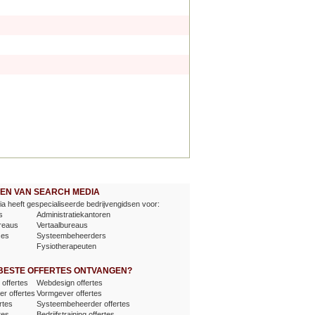
EVEN VAN SEARCH MEDIA
a heeft gespecialiseerde bedrijvengidsen voor:
s
Administratiekantoren
reaus
Vertaalbureaus
ses
Systeembeheerders
Fysiotherapeuten
 BESTE OFFERTES ONTVANGEN?
offertes
Webdesign offertes
er offertes
Vormgever offertes
rtes
Systeembeheerder offertes
tes
Bedrijfstraining offertes